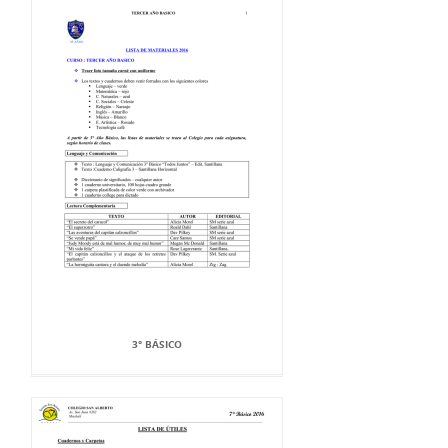
3° BÁSICO