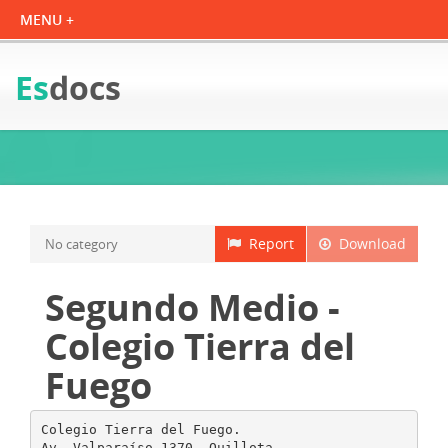
Es
docs
Report
Download
No category
Segundo Medio -
Colegio Tierra del
Fuego
Colegio Tierra del Fuego.
Av. Valparaíso 1370, Quillota.