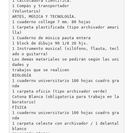
1 calculadora científica.
1 Compàs y transportador
(Voluntario)
ARTES, MÚSICA Y TECNOLOGÍA.
1 cuaderno college 7 mm. 80 hojas
1 Carpeta plastificada (tipo archivador amari
lla)
1 Cuaderno de música pauta entera
1 block de dibujo 99 1/8 20 hjs.
1 Instrumento musical (xilófono, flauta, tecl
ado o guitarra)
Los demás materiales se pedirán según las uni
dades y
trabajos que se realicen
BIOLOGÍA
1 cuaderno universitario 100 hojas cuadro gra
nde
1 carpeta oficio (tipo archivador verde)
Cotona Blanca (obligatoria para trabajo en la
boratorio)
FÍSICA
1 cuaderno universitario 100 hojas cuadro gra
nde
1 carpeta celeste con archivador / 1 delantal
blanco