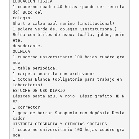
EDUCACIÓN FÍSICA
1 cuaderno cuadro 40 hojas (puede ser recicla
do) Buzo del
colegio.
Short o calza azul marino (institucional)
1 polera verde del colegio (institucional)
Bolsa con útiles de aseo: toalla, jabón, pein
eta,
desodorante.
QUÍMICA
1 cuaderno universitario 100 hojas cuadro gra
nde
1 tabla periódica.
1 carpeta amarilla con archivador
1 Cotona Blanca (obligatoria para trabajo en
laboratorio)
ESTUCHE DE USO DIARIO
Lápices pasta azul y rojo. Lápiz grafito HB N
º2.
1 corrector
1 goma de borrar Sacapunta con depósito Desta
cador
HISTORIA GEOGRAFÍA Y CIENCIAS SOCIALES
1 cuaderno universitario 100 hojas cuadro gra
nde