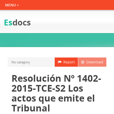
Es
docs
Report
Download
No category
Resolución Nº 1402-
2015-TCE-S2 Los
actos que emite el
Tribunal