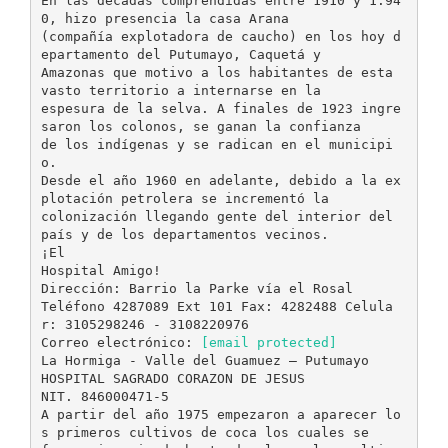
En las décadas comprendidas entre 1910 y 1.94
0, hizo presencia la casa Arana
(compañía explotadora de caucho) en los hoy d
epartamento del Putumayo, Caquetá y
Amazonas que motivo a los habitantes de esta
vasto territorio a internarse en la
espesura de la selva. A finales de 1923 ingre
saron los colonos, se ganan la confianza
de los indígenas y se radican en el municipi
o.
Desde el año 1960 en adelante, debido a la ex
plotación petrolera se incrementó la
colonización llegando gente del interior del
país y de los departamentos vecinos.
¡El
Hospital Amigo!
Dirección: Barrio la Parke vía el Rosal
Teléfono 4287089 Ext 101 Fax: 4282488 Celula
r: 3105298246 - 3108220976
Correo electrónico:
[email protected]
La Hormiga - Valle del Guamuez – Putumayo
HOSPITAL SAGRADO CORAZON DE JESUS
NIT. 846000471-5
A partir del año 1975 empezaron a aparecer lo
s primeros cultivos de coca los cuales se