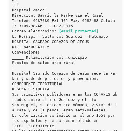
¡El
Hospital Amigo!
Dirección: Barrio la Parke vía el Rosal
Teléfono 4287089 Ext 101 Fax: 4282488 Celula
r: 3105298246 - 3108220976
Correo electrónico:
[email protected]
La Hormiga - Valle del Guamuez – Putumayo
HOSPITAL SAGRADO CORAZON DE JESUS
NIT. 846000471-5
Convenciones
_____ Delimitación del municipio
Puestos de salud área rural
+
Hospital Sagrado Corazón de Jesús sede la Par
ker y sede de promoción y prevención.
COMPONENTE TERRITORIAL
RESEÑA HISTORICA
Sus primitivos pobladores eran los COFANES ub
icados entre el río Guamuez y el río
San Miguel, su estado era nómada, vivían de l
a caza y de la pesca, eran semi-salvajes.
La colonización se inició en el año 1550 por
los españoles y se ha desarrollado en
forma intermitente.