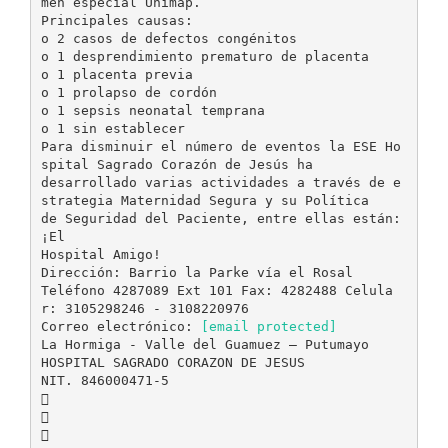
men especial Unimap.
Principales causas:
o 2 casos de defectos congénitos
o 1 desprendimiento prematuro de placenta
o 1 placenta previa
o 1 prolapso de cordón
o 1 sepsis neonatal temprana
o 1 sin establecer
Para disminuir el número de eventos la ESE Ho
spital Sagrado Corazón de Jesús ha
desarrollado varias actividades a través de e
strategia Maternidad Segura y su Política
de Seguridad del Paciente, entre ellas están:
¡El
Hospital Amigo!
Dirección: Barrio la Parke vía el Rosal
Teléfono 4287089 Ext 101 Fax: 4282488 Celula
r: 3105298246 - 3108220976
Correo electrónico:
[email protected]
La Hormiga - Valle del Guamuez – Putumayo
HOSPITAL SAGRADO CORAZON DE JESUS
NIT. 846000471-5


