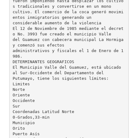
fueron imponiendo hasta desplazar los cultivo
s tradicionales y convertirse en un mono
cultivo. El comercio de la coca generó movimi
entos inmigratorios generando un
considerable aumento de la violencia
El 12 de Noviembre de 1985 mediante el decret
o No. 3993 fue creado el municipio Valle
del Guamuez con cabecera municipal La Hormiga
y comenzó sus efectos
administrativos y fiscales el 1 de Enero de 1
986.
DETERMINANTES GEOGRAFICOS
El Municipio Valle del Guamuez, está ubicado
al Sur-Occidente del Departamento del
Putumayo, tiene los siguientes límites:
Limites
Norte
Oriente
Occidente
Sur
Coordenadas Latitud Norte
0-Grados,33-min
Municipio
Orito
Puerto Asís