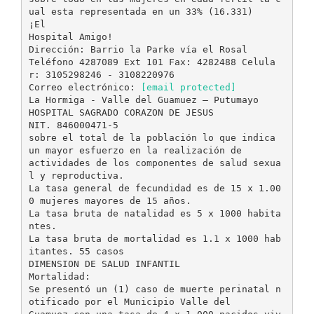
ual esta representada en un 33% (16.331)
¡El
Hospital Amigo!
Dirección: Barrio la Parke vía el Rosal
Teléfono 4287089 Ext 101 Fax: 4282488 Celula
r: 3105298246 - 3108220976
Correo electrónico:
[email protected]
La Hormiga - Valle del Guamuez – Putumayo
HOSPITAL SAGRADO CORAZON DE JESUS
NIT. 846000471-5
sobre el total de la población lo que indica
un mayor esfuerzo en la realización de
actividades de los componentes de salud sexua
l y reproductiva.
La tasa general de fecundidad es de 15 x 1.00
0 mujeres mayores de 15 años.
La tasa bruta de natalidad es 5 x 1000 habita
ntes.
La tasa bruta de mortalidad es 1.1 x 1000 hab
itantes. 55 casos
DIMENSION DE SALUD INFANTIL
Mortalidad:
Se presentó un (1) caso de muerte perinatal n
otificado por el Municipio Valle del