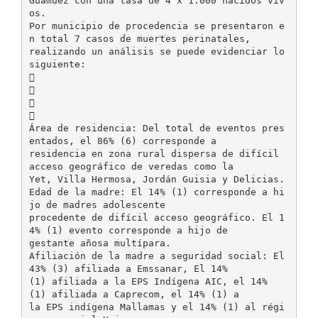
Guamuez con una tasa de 4 x 1.000 nacidos viv
os.
Por municipio de procedencia se presentaron e
n total 7 casos de muertes perinatales,
realizando un análisis se puede evidenciar lo
siguiente:




Área de residencia: Del total de eventos pres
entados, el 86% (6) corresponde a
residencia en zona rural dispersa de difícil
acceso geográfico de veredas como la
Yet, Villa Hermosa, Jordán Guisia y Delicias.
Edad de la madre: El 14% (1) corresponde a hi
jo de madres adolescente
procedente de difícil acceso geográfico. El 1
4% (1) evento corresponde a hijo de
gestante añosa multípara.
Afiliación de la madre a seguridad social: El
43% (3) afiliada a Emssanar, El 14%
(1) afiliada a la EPS Indígena AIC, el 14%
(1) afiliada a Caprecom, el 14% (1) a
la EPS indígena Mallamas y el 14% (1) al régi