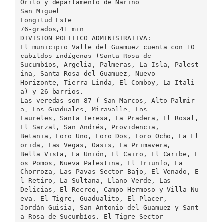
Orito y departamento de Nariño
San Miguel
Longitud Este
76-grados,41 min
DIVISION POLITICO ADMINISTRATIVA:
El municipio Valle del Guamuez cuenta con 10
cabildos indígenas (Santa Rosa de
Sucumbíos, Argelia, Palmeras, La Isla, Palest
ina, Santa Rosa del Guamuez, Nuevo
Horizonte, Tierra Linda, El Comboy, La Itali
a) y 26 barrios.
Las veredas son 87 ( San Marcos, Alto Palmir
a, Los Guaduales, Miravalle, Los
Laureles, Santa Teresa, La Pradera, El Rosal,
El Sarzal, San Andrés, Providencia,
Betania, Loro Uno, Loro Dos, Loro Ocho, La Fl
orida, Las Vegas, Oasis, La Primavera,
Bella Vista, La Unión, El Cairo, El Caribe, L
os Pomos, Nueva Palestina, El Triunfo, La
Chorroza, Las Pavas Sector Bajo, El Venado, E
l Retiro, La Sultana, Llano Verde, Las
Delicias, El Recreo, Campo Hermoso y Villa Nu
eva. El Tigre, Guadualito, El Placer,
Jordán Guisia, San Antonio del Guamuez y Sant
a Rosa de Sucumbíos. El Tigre Sector