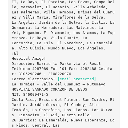
II, La Raya, El Paraíso, Las Pavas, Campo Bel
lo, Maravelez, El Rosario, Villa Arboleda,
Las Palmeras, Villa Hermosa, Brisas del Guamu
ez y Villa María. Miraflores de la Selva,
La Argelia, Jardín de la Selva, la Italia, La
Germania, La Herradura, Las Malvinas, La
Yet, Mogambo, El Diamante, Los Álamos, La Esp
eranza. La Raya, Villa Duarte, La
Concordia, La Isla. El Varadero, La Esmerald
a, Alto Güisia, Mundo Nuevo, Los Ángeles,
¡El
Hospital Amigo!
Dirección: Barrio la Parke vía el Rosal
Teléfono 4287089 Ext 101 Fax: 4282488 Celula
r: 3105298246 - 3108220976
Correo electrónico:
[email protected]
La Hormiga - Valle del Guamuez – Putumayo
HOSPITAL SAGRADO CORAZON DE JESUS
NIT. 846000471-5
Costa Rica, Brisas del Palmar, San Isidro, El
Jardín. Jordán Guisia, El Comboy, Alto
Temblón, La Costeñita, Los Llanos, Los Olivo
s, Limoncito, El Ají, Puerto Bello.
26 Barrios: La Esmeralda, Nueva Esperanza, Lo
s Pinos, Central, Las