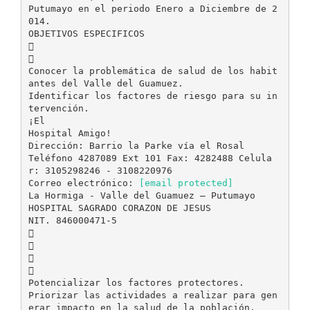
Putumayo en el periodo Enero a Diciembre de 2
014.
OBJETIVOS ESPECIFICOS


Conocer la problemática de salud de los habit
antes del Valle del Guamuez.
Identificar los factores de riesgo para su in
tervención.
¡El
Hospital Amigo!
Dirección: Barrio la Parke vía el Rosal
Teléfono 4287089 Ext 101 Fax: 4282488 Celula
r: 3105298246 - 3108220976
Correo electrónico:
[email protected]
La Hormiga - Valle del Guamuez – Putumayo
HOSPITAL SAGRADO CORAZON DE JESUS
NIT. 846000471-5




Potencializar los factores protectores.
Priorizar las actividades a realizar para gen
erar impacto en la salud de la población.