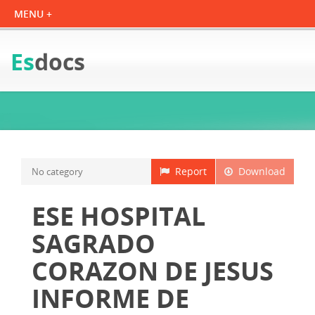
Es
docs
Report
Download
No category
ESE HOSPITAL
SAGRADO
CORAZON DE JESUS
INFORME DE