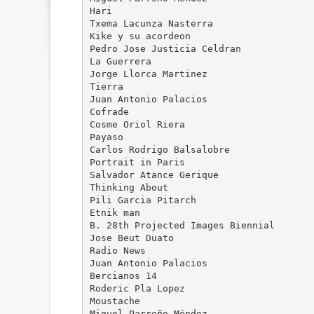
Hari
Txema Lacunza Nasterra
Kike y su acordeon
Pedro Jose Justicia Celdran
La Guerrera
Jorge Llorca Martinez
Tierra
Juan Antonio Palacios
Cofrade
Cosme Oriol Riera
Payaso
Carlos Rodrigo Balsalobre
Portrait in Paris
Salvador Atance Gerique
Thinking About
Pili Garcia Pitarch
Etnik man
B. 28th Projected Images Biennial
Jose Beut Duato
Radio News
Juan Antonio Palacios
Bercianos 14
Roderic Pla Lopez
Moustache
Miguel Parreño Méndez