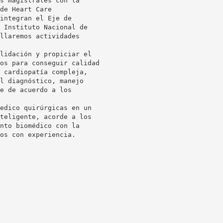
s magistrales con la
de Heart Care
integran el Eje de
 Instituto Nacional de
llaremos actividades
lidación y propiciar el
os para conseguir calidad
 cardiopatía compleja,
l diagnóstico, manejo
e de acuerdo a los
edico quirúrgicas en un
teligente, acorde a los
nto biomédico con la
os con experiencia.