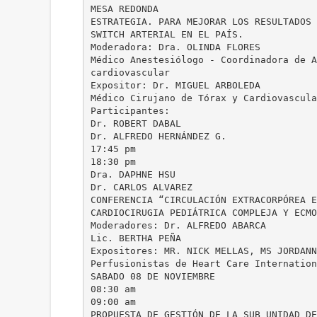
MESA REDONDA
ESTRATEGIA. PARA MEJORAR LOS RESULTADOS 
SWITCH ARTERIAL EN EL PAÍS.
Moderadora: Dra. OLINDA FLORES
Médico Anestesiólogo - Coordinadora de A
cardiovascular
Expositor: Dr. MIGUEL ARBOLEDA
Médico Cirujano de Tórax y Cardiovascula
Participantes:
Dr. ROBERT DABAL
Dr. ALFREDO HERNÁNDEZ G.
17:45 pm
18:30 pm
Dra. DAPHNE HSU
Dr. CARLOS ALVAREZ
CONFERENCIA “CIRCULACIÓN EXTRACORPÓREA E
CARDIOCIRUGIA PEDIÁTRICA COMPLEJA Y ECMO
Moderadores: Dr. ALFREDO ABARCA
Lic. BERTHA PEÑA
Expositores: MR. NICK MELLAS, MS JORDANN
Perfusionistas de Heart Care Internation
SABADO 08 DE NOVIEMBRE
08:30 am
09:00 am
PROPUESTA DE GESTIÓN DE LA SUB UNIDAD DE