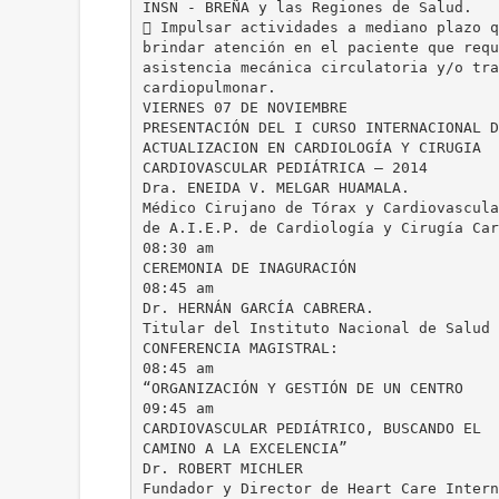
INSN - BREÑA y las Regiones de Salud.
 Impulsar actividades a mediano plazo q
brindar atención en el paciente que requ
asistencia mecánica circulatoria y/o tra
cardiopulmonar.
VIERNES 07 DE NOVIEMBRE
PRESENTACIÓN DEL I CURSO INTERNACIONAL D
ACTUALIZACION EN CARDIOLOGÍA Y CIRUGIA
CARDIOVASCULAR PEDIÁTRICA – 2014
Dra. ENEIDA V. MELGAR HUAMALA.
Médico Cirujano de Tórax y Cardiovascula
de A.I.E.P. de Cardiología y Cirugía Car
08:30 am
CEREMONIA DE INAGURACIÓN
08:45 am
Dr. HERNÁN GARCÍA CABRERA.
Titular del Instituto Nacional de Salud 
CONFERENCIA MAGISTRAL:
08:45 am
“ORGANIZACIÓN Y GESTIÓN DE UN CENTRO
09:45 am
CARDIOVASCULAR PEDIÁTRICO, BUSCANDO EL
CAMINO A LA EXCELENCIA”
Dr. ROBERT MICHLER
Fundador y Director de Heart Care Intern