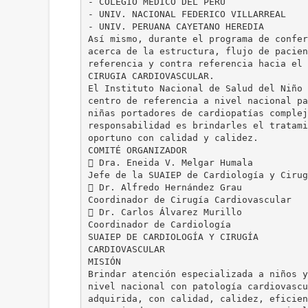
- COLEGIO MÉDICO DEL PERÚ
- UNIV. NACIONAL FEDERICO VILLARREAL
- UNIV. PERUANA CAYETANO HEREDIA
Así mismo, durante el programa de confer
acerca de la estructura, flujo de pacien
referencia y contra referencia hacia el 
CIRUGIA CARDIOVASCULAR.
El Instituto Nacional de Salud del Niño 
centro de referencia a nivel nacional pa
niñas portadores de cardiopatías complej
responsabilidad es brindarles el tratami
oportuno con calidad y calidez.
COMITÉ ORGANIZADOR
 Dra. Eneida V. Melgar Humala
Jefe de la SUAIEP de Cardiología y Cirug
 Dr. Alfredo Hernández Grau
Coordinador de Cirugía Cardiovascular
 Dr. Carlos Álvarez Murillo
Coordinador de Cardiología
SUAIEP DE CARDIOLOGÍA Y CIRUGÍA
CARDIOVASCULAR
MISIÓN
Brindar atención especializada a niños y
nivel nacional con patología cardiovascu
adquirida, con calidad, calidez, eficien