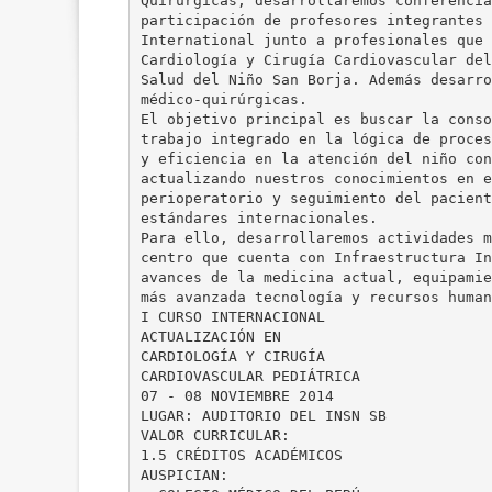
Quirúrgicas, desarrollaremos conferencia
participación de profesores integrantes 
International junto a profesionales que 
Cardiología y Cirugía Cardiovascular del
Salud del Niño San Borja. Además desarro
médico-quirúrgicas.
El objetivo principal es buscar la conso
trabajo integrado en la lógica de proces
y eficiencia en la atención del niño con
actualizando nuestros conocimientos en e
perioperatorio y seguimiento del pacient
estándares internacionales.
Para ello, desarrollaremos actividades m
centro que cuenta con Infraestructura In
avances de la medicina actual, equipamie
más avanzada tecnología y recursos human
I CURSO INTERNACIONAL
ACTUALIZACIÓN EN
CARDIOLOGÍA Y CIRUGÍA
CARDIOVASCULAR PEDIÁTRICA
07 - 08 NOVIEMBRE 2014
LUGAR: AUDITORIO DEL INSN SB
VALOR CURRICULAR:
1.5 CRÉDITOS ACADÉMICOS
AUSPICIAN: