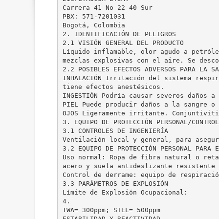
Carrera 41 No 22 40 Sur
PBX: 571-7201031
Bogotá, Colombia
2. IDENTIFICACIÓN DE PELIGROS
2.1 VISIÓN GENERAL DEL PRODUCTO
Líquido inflamable, olor agudo a petróle
mezclas explosivas con el aire. Se desco
2.2 POSIBLES EFECTOS ADVERSOS PARA LA SA
INHALACIÓN Irritación del sistema respir
tiene efectos anestésicos.
INGESTIÓN Podría causar severos daños a 
PIEL Puede producir daños a la sangre o 
OJOS Ligeramente irritante. Conjuntiviti
3. EQUIPO DE PROTECCIÓN PERSONAL/CONTROL
3.1 CONTROLES DE INGENIERÍA
Ventilación local y general, para asegur
3.2 EQUIPO DE PROTECCIÓN PERSONAL PARA E
Uso normal: Ropa de fibra natural o reta
acero y suela antideslizante resistente 
Control de derrame: equipo de respiració
3.3 PARÁMETROS DE EXPLOSIÓN
Límite de Explosión Ocupacional:
4.
TWA= 300ppm; STEL= 500ppm
ESTABILIDAD Y REACTIVIDAD