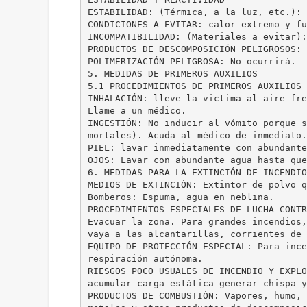
ESTABILIDAD: (Térmica, a la luz, etc.): 
CONDICIONES A EVITAR: calor extremo y fu
INCOMPATIBILIDAD: (Materiales a evitar):
PRODUCTOS DE DESCOMPOSICIÓN PELIGROSOS: 
POLIMERIZACIÓN PELIGROSA: No ocurrirá.
5. MEDIDAS DE PRIMEROS AUXILIOS
5.1 PROCEDIMIENTOS DE PRIMEROS AUXILIOS
INHALACIÓN: lleve la victima al aire fre
Llame a un médico.
INGESTIÓN: No inducir al vómito porque s
mortales). Acuda al médico de inmediato.
PIEL: lavar inmediatamente con abundante
OJOS: Lavar con abundante agua hasta que
6. MEDIDAS PARA LA EXTINCIÓN DE INCENDIO
MEDIOS DE EXTINCIÓN: Extintor de polvo q
Bomberos: Espuma, agua en neblina.
PROCEDIMIENTOS ESPECIALES DE LUCHA CONTR
Evacuar la zona. Para grandes incendios,
vaya a las alcantarillas, corrientes de 
EQUIPO DE PROTECCIÓN ESPECIAL: Para ince
respiración autónoma.
RIESGOS POCO USUALES DE INCENDIO Y EXPLO
acumular carga estática generar chispa y
PRODUCTOS DE COMBUSTIÓN: Vapores, humo, 