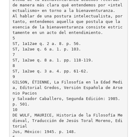
de manera más clara qué entendemos por «intel
ectualismo» en torno a la bienaventuranza.
Al hablar de una postura intelectualista, por
tanto, entendemos aquella que postula que la
esencia de la bienaventuranza consiste estric
tamente en un acto del entendimiento.
5
ST, 1a12ae q. 2 a. 8. p. 56.
ST, 1a2ae q. 6 a. 1. p. 103.
7
ST, 1a2ae q. 8 a. 1. pp. 118-119.
8
ST, 1a2ae q. 3 a. 4. pp. 61-62.
9
GILSON, ÉTIENNE, La Filosofía en la Edad Medi
a, Editorial Gredos, Versión Española de Arse
nio Pacios
y Salvador Caballero, Segunda Edición: 1985.
p. 501.
10
DE WULF, MAURICE, Historia de la Filosofía Me
dieval, Traducción de Jesús Toral Moreno, Edi
torial
Jus, México: 1945. p. 148.