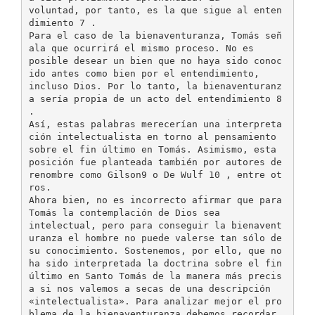
voluntad, por tanto, es la que sigue al enten
dimiento 7 .
Para el caso de la bienaventuranza, Tomás señ
ala que ocurrirá el mismo proceso. No es
posible desear un bien que no haya sido conoc
ido antes como bien por el entendimiento,
incluso Dios. Por lo tanto, la bienaventuranz
a sería propia de un acto del entendimiento 8
.
Así, estas palabras merecerían una interpreta
ción intelectualista en torno al pensamiento
sobre el fin último en Tomás. Asimismo, esta
posición fue planteada también por autores de
renombre como Gilson9 o De Wulf 10 , entre ot
ros.
Ahora bien, no es incorrecto afirmar que para
Tomás la contemplación de Dios sea
intelectual, pero para conseguir la bienavent
uranza el hombre no puede valerse tan sólo de
su conocimiento. Sostenemos, por ello, que no
ha sido interpretada la doctrina sobre el fin
último en Santo Tomás de la manera más precis
a si nos valemos a secas de una descripción
«intelectualista». Para analizar mejor el pro
blema de la bienaventuranza debemos recordar