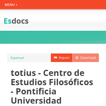
Es
docs
Report
Download
Espiritual
totius - Centro de
Estudios Filosóficos
- Pontificia
Universidad