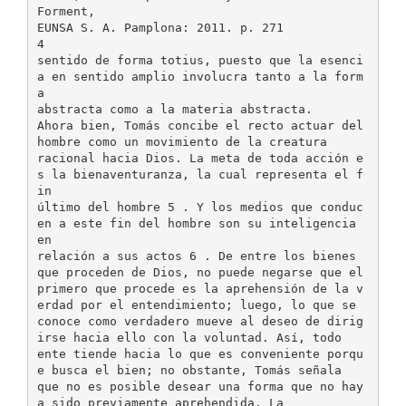
Forment,
EUNSA S. A. Pamplona: 2011. p. 271
4
sentido de forma totius, puesto que la esenci
a en sentido amplio involucra tanto a la form
a
abstracta como a la materia abstracta.
Ahora bien, Tomás concibe el recto actuar del
hombre como un movimiento de la creatura
racional hacia Dios. La meta de toda acción e
s la bienaventuranza, la cual representa el f
in
último del hombre 5 . Y los medios que conduc
en a este fin del hombre son su inteligencia
en
relación a sus actos 6 . De entre los bienes
que proceden de Dios, no puede negarse que el
primero que procede es la aprehensión de la v
erdad por el entendimiento; luego, lo que se
conoce como verdadero mueve al deseo de dirig
irse hacia ello con la voluntad. Así, todo
ente tiende hacia lo que es conveniente porqu
e busca el bien; no obstante, Tomás señala
que no es posible desear una forma que no hay
a sido previamente aprehendida. La