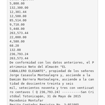
5,800.00
132,300.00
12,301.44
12,500.00
85,514.00
9,710.00
5,448.00
263,573.44
22,000.00
4,580.00
68.20
132.00
236,793.24
263,573.44
De conformidad con los datos anteriores, el P
atrimonio Neto del Almacén "EL
CABALLERO ELEGANTE", propiedad de los señores
Jorge Casasola Montealegre y, asciende a la
Damián Barrera Montealegre, asciende a la can
tidad de doscientre treinta y seis
mil, setecientos noventa y tres con venticuat
ro centavos ( Q 236,793.24) ----------San Cri
stóbal Totonicapán, 31 de Mayo de 2015
Macedonio Montufar
Perito Contador Registro No. 3-951005