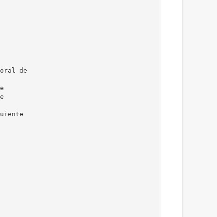
oral de
e
e
uiente