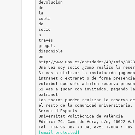
devolución
de
la
cuota
de
socio
a
través
gregal,
disponible
en
http://www.upv.es/entidades/AD/info/8023
Una vez soy socio ¿Cómo realizo la reser
Si vas a utilizar la instalación jugando
intranet o extranet o de forma presencia
voleibol que solo admiten reserva presen
Si vas a jugar con invitados, pagando la
extranet.
Los socios pueden realizar la reserva de
el resto de la comunidad universitaria. 
Servei d'Esports
Universitat Politècnica de València
Edifici 7C. Camí de Vera, s/n, 46022 Val
[email protected]