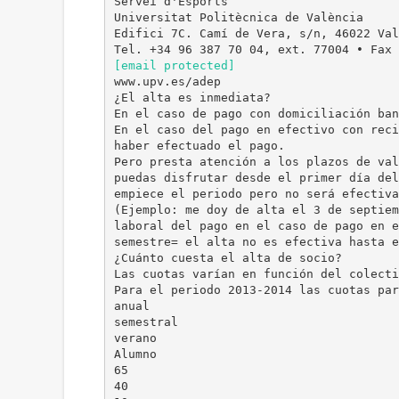
Servei d'Esports
Universitat Politècnica de València
Edifici 7C. Camí de Vera, s/n, 46022 Val
[email protected]
www.upv.es/adep
¿El alta es inmediata?
En el caso de pago con domiciliación ban
En el caso del pago en efectivo con reci
haber efectuado el pago.
Pero presta atención a los plazos de val
puedas disfrutar desde el primer día del
empiece el periodo pero no será efectiva
(Ejemplo: me doy de alta el 3 de septiem
laboral del pago en el caso de pago en e
semestre= el alta no es efectiva hasta e
¿Cuánto cuesta el alta de socio?
Las cuotas varían en función del colecti
Para el periodo 2013-2014 las cuotas par
anual
semestral
verano
Alumno
65
40