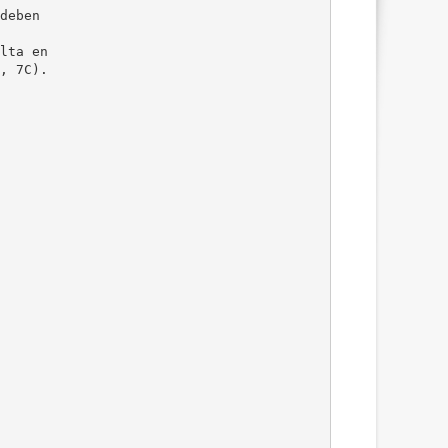
deben
lta en
, 7C).