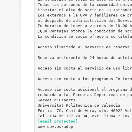
Todas las personas de la comunidad unive
tramitar el alta de socio en la intranet
Los externos a la UPV y familiares de pr
el despacho de administración del Servei
En horario de lunes a viernes de 10.00 h
¿Qué ventajas otorga la condición de soc
La condición de socio ofrece a su titula
·
Acceso ilimitado al servicio de reserva 
·
Reserva preferente de 24 horas de antela
·
Acceso sin cuota al servicio de uso libr
·
Acceso sin cuota a los programas En form
·
Acceso sin cuota adicional al programa d
reducida a las Escuelas Deportivas de pa
Servei d'Esports
Universitat Politècnica de València
Edifici 7C. Camí de Vera, s/n, 46022 Val
[email protected]
www.upv.es/adep
·