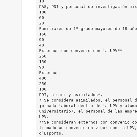
10
PAS, PDI y personal de investigación mix
100
60
20
Familiares de 1º grado mayores de 18 año
150
90
40
Externos con convenio con la UPV**
250
150
90
Externos
400
250
100
PDI, alumni y asimilados*.
* Se considera asimilados, el personal d
jornada laboral dentro de la UPV y alumn
universitario), el personal de las empre
UPV.
**Se consideran externos con convenio co
firmado un convenio en vigor con la UPV,
d’Esports.