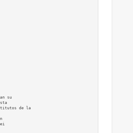
an su
sta
titutos de la
n
ei