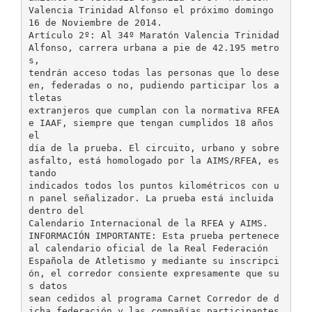
Valencia Trinidad Alfonso el próximo domingo
16 de Noviembre de 2014.
Artículo 2º: Al 34º Maratón Valencia Trinidad
Alfonso, carrera urbana a pie de 42.195 metro
s,
tendrán acceso todas las personas que lo dese
en, federadas o no, pudiendo participar los a
tletas
extranjeros que cumplan con la normativa RFEA
e IAAF, siempre que tengan cumplidos 18 años
el
día de la prueba. El circuito, urbano y sobre
asfalto, está homologado por la AIMS/RFEA, es
tando
indicados todos los puntos kilométricos con u
n panel señalizador. La prueba está incluida
dentro del
Calendario Internacional de la RFEA y AIMS.
INFORMACIÓN IMPORTANTE: Esta prueba pertenece
al calendario oficial de la Real Federación
Española de Atletismo y mediante su inscripci
ón, el corredor consiente expresamente que su
s datos
sean cedidos al programa Carnet Corredor de d
icha federación y las compañías participantes