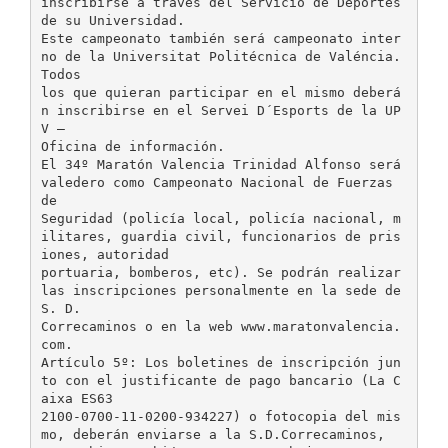
inscribirse a través del Servicio de Deportes
de su Universidad.
Este campeonato también será campeonato inter
no de la Universitat Politécnica de Valéncia.
Todos
los que quieran participar en el mismo deberá
n inscribirse en el Servei D´Esports de la UP
V –
Oficina de información.
El 34º Maratón Valencia Trinidad Alfonso será
valedero como Campeonato Nacional de Fuerzas
de
Seguridad (policía local, policía nacional, m
ilitares, guardia civil, funcionarios de pris
iones, autoridad
portuaria, bomberos, etc). Se podrán realizar
las inscripciones personalmente en la sede de
S. D.
Correcaminos o en la web www.maratonvalencia.
com.
Artículo 5º: Los boletines de inscripción jun
to con el justificante de pago bancario (La C
aixa ES63
2100-0700-11-0200-934227) o fotocopia del mis
mo, deberán enviarse a la S.D.Correcaminos,