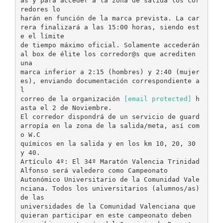
as y para acceder a la zona de salida los cor
redores lo
harán en función de la marca prevista. La car
rera finalizará a las 15:00 horas, siendo est
e el límite
de tiempo máximo oficial. Solamente accederán
al box de élite los corredor@s que acrediten
una
marca inferior a 2:15 (hombres) y 2:40 (mujer
es), enviando documentación correspondiente a
l
correo de la organización
[email protected]
h
asta el 2 de Noviembre.
El corredor dispondrá de un servicio de guard
arropía en la zona de la salida/meta, así com
o W.C
químicos en la salida y en los km 10, 20, 30
y 40.
Artículo 4º: El 34º Maratón Valencia Trinidad
Alfonso será valedero como Campeonato
Autonómico Universitario de la Comunidad Vale
nciana. Todos los universitarios (alumnos/as)
de las
universidades de la Comunidad Valenciana que
quieran participar en este campeonato deben