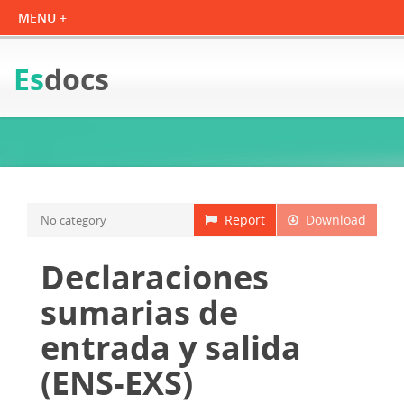
Es
docs
Report
Download
No category
Declaraciones
sumarias de
entrada y salida
(ENS-EXS)