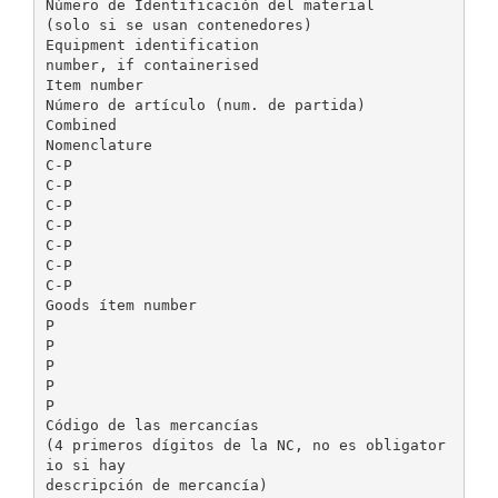
Número de Identificación del material
(solo si se usan contenedores)
Equipment identification
number, if containerised
Item number
Número de artículo (num. de partida)
Combined
Nomenclature
C-P
C-P
C-P
C-P
C-P
C-P
C-P
Goods ítem number
P
P
P
P
P
Código de las mercancías
(4 primeros dígitos de la NC, no es obligator
io si hay
descripción de mercancía)