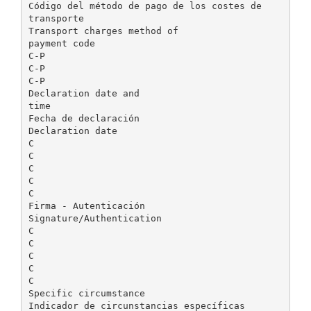
Código del método de pago de los costes de
transporte
Transport charges method of
payment code
C-P
C-P
C-P
Declaration date and
time
Fecha de declaración
Declaration date
C
C
C
C
C
Firma - Autenticación
Signature/Authentication
C
C
C
C
C
Specific circumstance
Indicador de circunstancias específicas