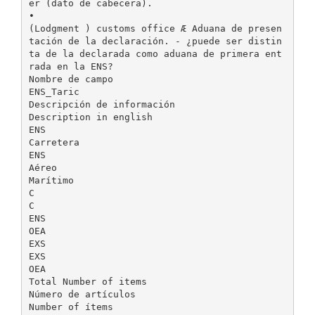
er (dato de cabecera).
•
(Lodgment ) customs office Æ Aduana de presen
tación de la declaración. - ¿puede ser distin
ta de la declarada como aduana de primera ent
rada en la ENS?
Nombre de campo
ENS_Taric
Descripción de información
Description in english
ENS
Carretera
ENS
Aéreo
Marítimo
C
C
ENS
OEA
EXS
EXS
OEA
Total Number of items
Número de artículos
Number of ítems