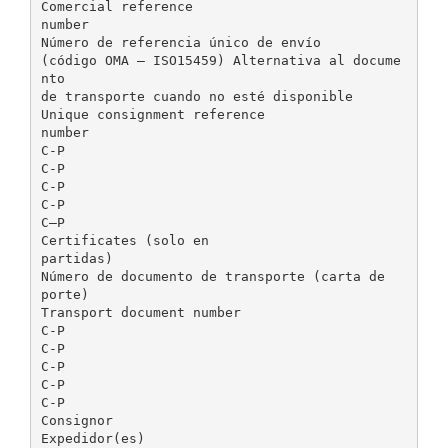
Comercial reference
number
Número de referencia único de envío
(código OMA – ISO15459) Alternativa al docume
nto
de transporte cuando no esté disponible
Unique consignment reference
number
C-P
C-P
C-P
C-P
C–P
Certificates (solo en
partidas)
Número de documento de transporte (carta de
porte)
Transport document number
C-P
C-P
C-P
C-P
C-P
Consignor
Expedidor(es)