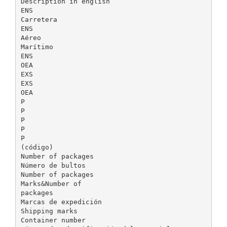
Description in english
ENS
Carretera
ENS
Aéreo
Marítimo
ENS
OEA
EXS
EXS
OEA
P
P
P
P
P
(código)
Number of packages
Número de bultos
Number of packages
Marks&Number of
packages
Marcas de expedición
Shipping marks
Container number