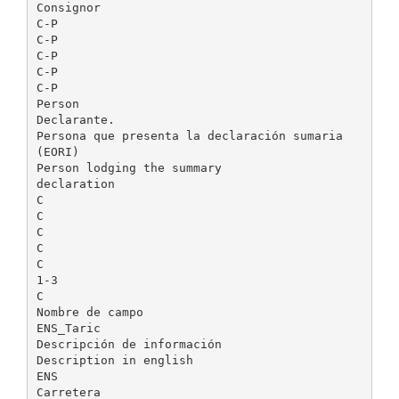
Consignor
C-P
C-P
C-P
C-P
C-P
Person
Declarante.
Persona que presenta la declaración sumaria
(EORI)
Person lodging the summary
declaration
C
C
C
C
C
1-3
C
Nombre de campo
ENS_Taric
Descripción de información
Description in english
ENS
Carretera