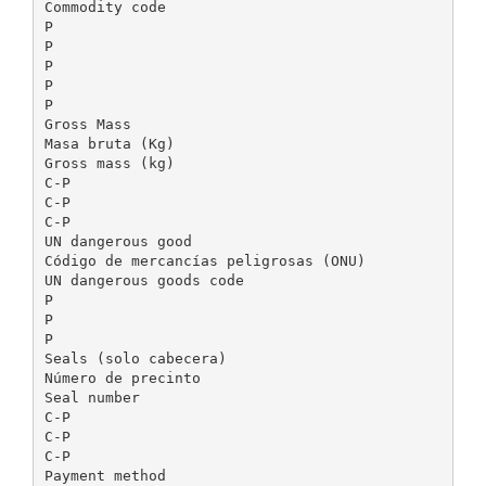
Commodity code
P
P
P
P
P
Gross Mass
Masa bruta (Kg)
Gross mass (kg)
C-P
C-P
C-P
UN dangerous good
Código de mercancías peligrosas (ONU)
UN dangerous goods code
P
P
P
Seals (solo cabecera)
Número de precinto
Seal number
C-P
C-P
C-P
Payment method