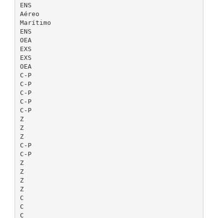
ENS
Aéreo
Marítimo
ENS
OEA
EXS
EXS
OEA
C-P
C-P
C-P
C-P
C-P
Z
Z
Z
C-P
C-P
Z
Z
Z
Z
C
C
C