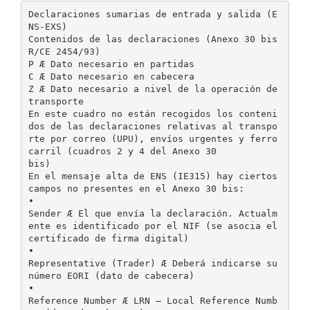
Declaraciones sumarias de entrada y salida (E
NS-EXS)
Contenidos de las declaraciones (Anexo 30 bis
R/CE 2454/93)
P Æ Dato necesario en partidas
C Æ Dato necesario en cabecera
Z Æ Dato necesario a nivel de la operación de
transporte
En este cuadro no están recogidos los conteni
dos de las declaraciones relativas al transpo
rte por correo (UPU), envíos urgentes y ferro
carril (cuadros 2 y 4 del Anexo 30
bis)
En el mensaje alta de ENS (IE315) hay ciertos
campos no presentes en el Anexo 30 bis:
•
Sender Æ El que envía la declaración. Actualm
ente es identificado por el NIF (se asocia el
certificado de firma digital)
•
Representative (Trader) Æ Deberá indicarse su
número EORI (dato de cabecera)
•
Reference Number Æ LRN – Local Reference Numb