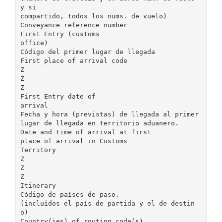
y si
compartido, todos los nums. de vuelo)
Conveyance reference number
First Entry (customs
office)
Código del primer lugar de llegada
First place of arrival code
Z
Z
Z
First Entry date of
arrival
Fecha y hora (previstas) de llegada al primer
lugar de llegada en territorio aduanero.
Date and time of arrival at first
place of arrival in Customs
Territory
Z
Z
Z
Itinerary
Código de países de paso.
(incluidos el país de partida y el de destin
o)
Country(ies) of routing code(s)