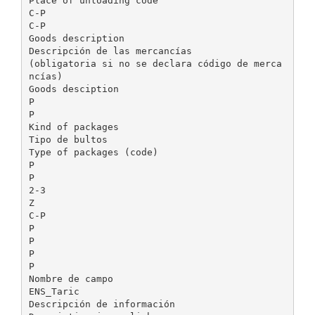
Place of unloading code
C-P
C-P
Goods description
Descripción de las mercancías
(obligatoria si no se declara código de merca
ncías)
Goods desciption
P
P
Kind of packages
Tipo de bultos
Type of packages (code)
P
P
2-3
Z
C-P
P
P
P
P
Nombre de campo
ENS_Taric
Descripción de información