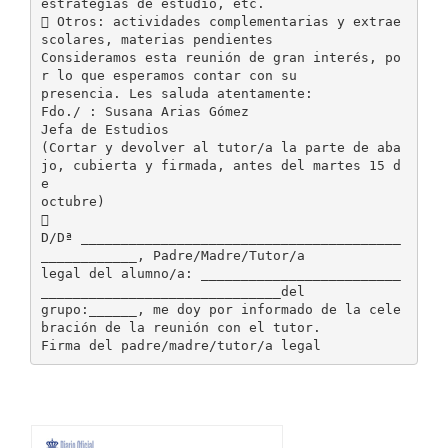
estrategias de estudio, etc.
 Otros: actividades complementarias y extrae
scolares, materias pendientes
Consideramos esta reunión de gran interés, po
r lo que esperamos contar con su
presencia. Les saluda atentamente:
Fdo./ : Susana Arias Gómez
Jefa de Estudios
(Cortar y devolver al tutor/a la parte de aba
jo, cubierta y firmada, antes del martes 15 d
e
octubre)

D/Dª ________________________________________
____________, Padre/Madre/Tutor/a
legal del alumno/a: _________________________
______________________________del
grupo:______, me doy por informado de la cele
bración de la reunión con el tutor.