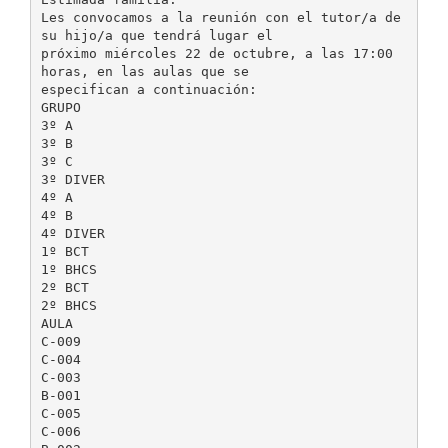
Les convocamos a la reunión con el tutor/a de
su hijo/a que tendrá lugar el
próximo miércoles 22 de octubre, a las 17:00
horas, en las aulas que se
especifican a continuación:
GRUPO
3º A
3º B
3º C
3º DIVER
4º A
4º B
4º DIVER
1º BCT
1º BHCS
2º BCT
2º BHCS
AULA
C-009
C-004
C-003
B-001
C-005
C-006