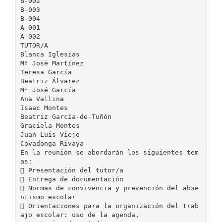
B-002
B-003
B-004
A-001
A-002
TUTOR/A
Blanca Iglesias
Mª José Martínez
Teresa García
Beatriz Álvarez
Mª José García
Ana Vallina
Isaac Montes
Beatriz García-de-Tuñón
Graciela Montes
Juan Luis Viejo
Covadonga Rivaya
En la reunión se abordarán los siguientes tem
as:
 Presentación del tutor/a
 Entrega de documentación
 Normas de convivencia y prevención del abse
ntismo escolar
 Orientaciones para la organización del trab
ajo escolar: uso de la agenda,