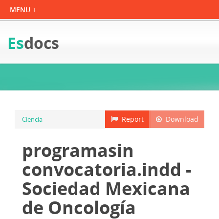
Es
docs
Report
Download
Ciencia
programasin
convocatoria.indd -
Sociedad Mexicana
de Oncología