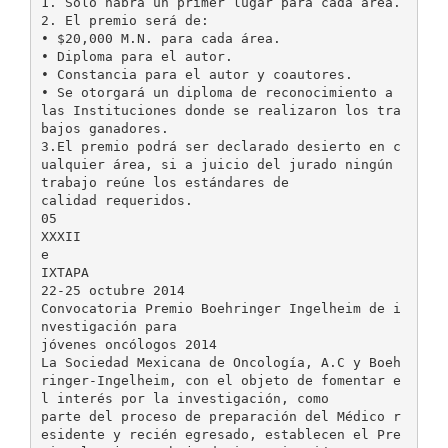
1. Sólo habrá un primer lugar para cada área.
2. El premio será de:
• $20,000 M.N. para cada área.
• Diploma para el autor.
• Constancia para el autor y coautores.
• Se otorgará un diploma de reconocimiento a
las Instituciones donde se realizaron los tra
bajos ganadores.
3.El premio podrá ser declarado desierto en c
ualquier área, si a juicio del jurado ningún
trabajo reúne los estándares de
calidad requeridos.
05
XXXII
e
IXTAPA
22-25 octubre 2014
Convocatoria Premio Boehringer Ingelheim de i
nvestigación para
jóvenes oncólogos 2014
La Sociedad Mexicana de Oncología, A.C y Boeh
ringer-Ingelheim, con el objeto de fomentar e
l interés por la investigación, como
parte del proceso de preparación del Médico r
esidente y recién egresado, establecen el Pre