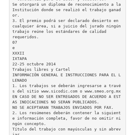
Se otorgará un diploma de reconocimiento a la
Institución donde se realizó el trabajo ganad
or.
3. El premio podrá ser declarado desierto en
cualquier área, si a juicio del jurado ningún
trabajo reúne los estándares de calidad
requeridos.
07
e
XXXII
IXTAPA
22-25 octubre 2014
Trabajos libres y Cartel
INFORMACIÓN GENERAL E INSTRUCCIONES PARA EL L
LENADO
1. Los trabajos se deberán ingresarse a travé
s del sitio www.sicodic.com o www.smeo.org.mx
EN CASO DE NO SER ENTREGADOS DE ACUERDO A EST
AS INDICACIONES NO SERAN PUBLICADOS.
NO SE ACEPTARAN TRABAJOS ENVIADOS POR FAX.
2. Los resúmenes deberán contener la siguient
e información completa, favor de no omitir ni
ngún concepto.
Título del trabajo con mayúsculas y sin abrev
iar.