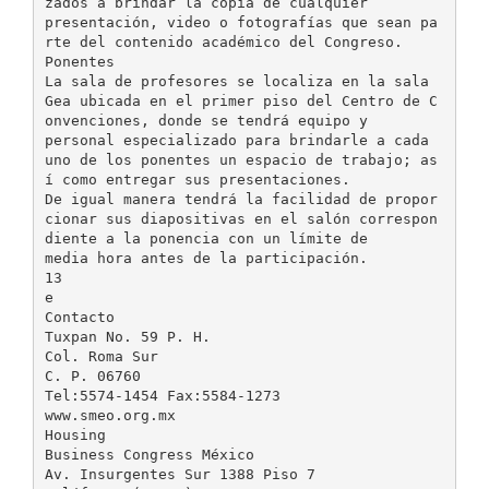
zados a brindar la copia de cualquier
presentación, video o fotografías que sean pa
rte del contenido académico del Congreso.
Ponentes
La sala de profesores se localiza en la sala
Gea ubicada en el primer piso del Centro de C
onvenciones, donde se tendrá equipo y
personal especializado para brindarle a cada
uno de los ponentes un espacio de trabajo; as
í como entregar sus presentaciones.
De igual manera tendrá la facilidad de propor
cionar sus diapositivas en el salón correspon
diente a la ponencia con un límite de
media hora antes de la participación.
13
e
Contacto
Tuxpan No. 59 P. H.
Col. Roma Sur
C. P. 06760
Tel:5574-1454 Fax:5584-1273
www.smeo.org.mx
Housing
Business Congress México
Av. Insurgentes Sur 1388 Piso 7