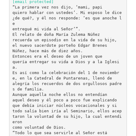
[email protected]
“La primera vez nos dijo, ‘mami, papi
quiero hablar con ustedes’. Mi esposo le dice
¿de qué?, y él nos responde: ‘es que anoche l
e
entregué mi vida al Señor’”.
El relato de doña María Zulema Núñez
recuerda un episodio en la vida de su hijo,
el nuevo sacerdote porteño Edgar Brenes
Núñez, hace más de diez años.
Entonces era el deseo de un joven que
quería entregar su vida a Dios y a la Iglesi
a.
Es así como la celebración del 1 de noviembr
e, en la Catedral de Puntarenas, llenó de
alegría los recuerdos de dos orgullosos padre
s de familia.
Aunque aquella noche ellos no entendían
aquel deseo y él poco a poco fue explicando
que debía iniciar núcleos vocacionales y si
todo salía bien iría al Seminario, ellos acep
taron la voluntad de su hijo, la cual entendi
eron
como voluntad de Dios.
“Todo lo que sea servirle al Señor está