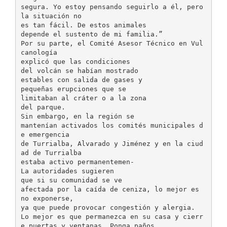
segura. Yo estoy pensando seguirlo a él, pero
la situación no
es tan fácil. De estos animales
depende el sustento de mi familia.”
Por su parte, el Comité Asesor Técnico en Vul
canología
explicó que las condiciones
del volcán se habían mostrado
estables con salida de gases y
pequeñas erupciones que se
limitaban al cráter o a la zona
del parque.
Sin embargo, en la región se
mantenían activados los comités municipales d
e emergencia
de Turrialba, Alvarado y Jiménez y en la ciud
ad de Turrialba
estaba activo permanentemen-
La autoridades sugieren
que si su comunidad se ve
afectada por la caída de ceniza, lo mejor es
no exponerse,
ya que puede provocar congestión y alergia.
Lo mejor es que permanezca en su casa y cierr
e puertas y ventanas. Ponga paños