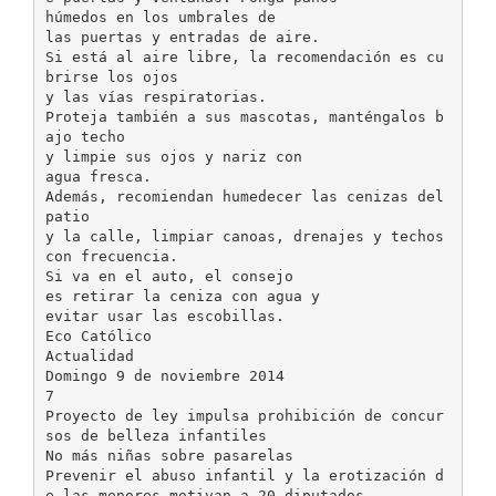
húmedos en los umbrales de
las puertas y entradas de aire.
Si está al aire libre, la recomendación es cu
brirse los ojos
y las vías respiratorias.
Proteja también a sus mascotas, manténgalos b
ajo techo
y limpie sus ojos y nariz con
agua fresca.
Además, recomiendan humedecer las cenizas del
patio
y la calle, limpiar canoas, drenajes y techos
con frecuencia.
Si va en el auto, el consejo
es retirar la ceniza con agua y
evitar usar las escobillas.
Eco Católico
Actualidad
Domingo 9 de noviembre 2014
7
Proyecto de ley impulsa prohibición de concur
sos de belleza infantiles
No más niñas sobre pasarelas
Prevenir el abuso infantil y la erotización d
e las menores motivan a 20 diputados.