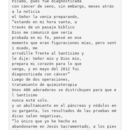
Picado, pues fue diagnosticada
con cáncer de seno, sin embargo, meses atrás
a la noticia
el Señor la venía preparando,
“estando en mi hora santa, a
través de un pasaje bíblico
Dios me comunicó que sería
probada en mi fe, pensé en ese
momento que eran figuraciones mías, pero sent
í miedo, me
arrodille frente al Santísimo y
le dije: Señor mío y Dios mío,
prepara mi corazón para lo que
venga, y en mayo del 2012 fui
diagnosticada con cáncer”
Luego de dos operaciones,
tratamiento de quimioterapia
Unos 400 adoradores se distribuyen para que e
l Santísimo
nunca esté solo.
y un abultamiento en el páncreas y nódulos en
su garganta, los resultados de las pruebas mé
dicas salen negativas,
“lo único que yo he hecho es
abandonarme en Jesús Sacramentado, a los pies