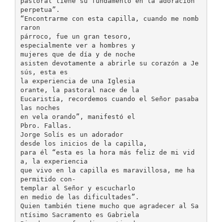
pastoral tiene su fundamento en la adoración
perpetua”.
“Encontrarme con esta capilla, cuando me nomb
raron
párroco, fue un gran tesoro,
especialmente ver a hombres y
mujeres que de día y de noche
asisten devotamente a abrirle su corazón a Je
sús, esta es
la experiencia de una Iglesia
orante, la pastoral nace de la
Eucaristía, recordemos cuando el Señor pasaba
las noches
en vela orando”, manifestó el
Pbro. Fallas.
Jorge Solís es un adorador
desde los inicios de la capilla,
para él “esta es la hora más feliz de mi vid
a, la experiencia
que vivo en la capilla es maravillosa, me ha
permitido con-
templar al Señor y escucharlo
en medio de las dificultades”.
Quien también tiene mucho que agradecer al Sa
ntísimo Sacramento es Gabriela