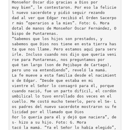
Monseñor Óscar dio gracias a Dios por
muy bien”, le contestaron. Por eso la felicie
l nuevo sacerdote y pidió seguir rezando
dad al ver que Edgar recibió el Orden Sacerpo
r más “operarios a la mies”. Foto: G. Mora
dotal de manos de Monseñor Óscar Fernández, O
bispo de Puntarenas.
“Sabemos que los hijos son prestados, y
sabemos que Dios nos tiene en esta tierra has
ta que nos llame. Pero estamos aquí para serv
irle. Incluso cuando nos dijo que quería veni
rse para Puntarenas, nos preguntamos por
qué tan largo (son de Pejibaye de Cartago),
pero uno va entendiendo”, reveló la mamá.
La fe mueve a esta familia desde el nacimient
o de Edgar. “Desde que estaba en mi
vientre el Señor lo consagró para él, porque
cuando nació, fue un parto difícil, el cordón
umbilical lo tuvo enrollado dos veces en el
cuello. Me costó mucho tenerlo, pero el Se- L
os padres del nuevo sacerdote mostraron su fe
licidad por el llamado que Dios
ñor lo quería para él y dejó que naciera”, de
s- hizo a su hijo. Foto: G. Mora
tacó la mamá. “Ya el Señor lo había elegido”,