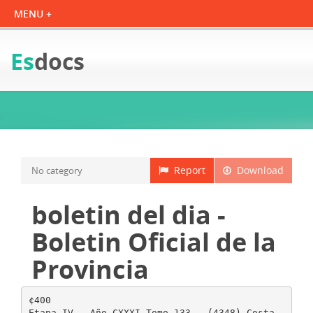
Es
docs
Report
Download
No category
boletin del dia -
Boletin Oficial de la
Provincia
¢400
Etapa IV - Año CXXXI Tomo 133 - (4348) Costa