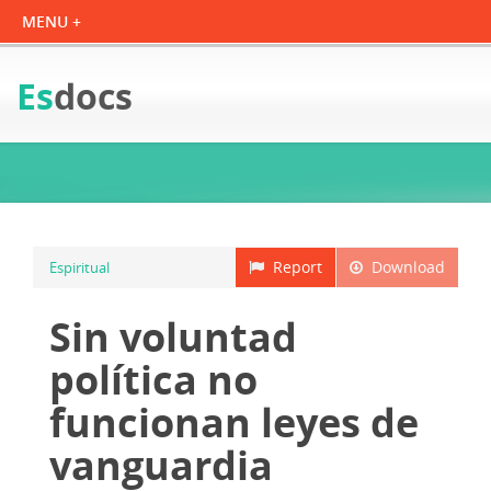
Es
docs
Report
Download
Espiritual
Sin voluntad
política no
funcionan leyes de
vanguardia