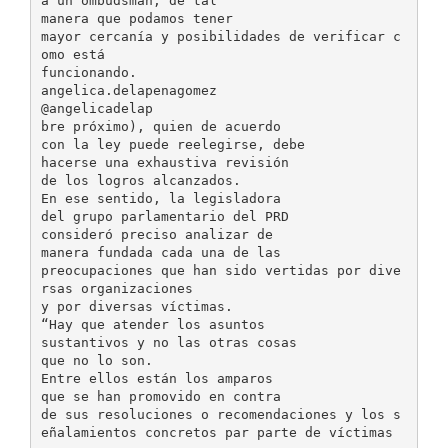
a un ombudsman, de tal
manera que podamos tener
mayor cercanía y posibilidades de verificar c
omo está
funcionando.
angelica.delapenagomez
@angelicadelap
bre próximo), quien de acuerdo
con la ley puede reelegirse, debe
hacerse una exhaustiva revisión
de los logros alcanzados.
En ese sentido, la legisladora
del grupo parlamentario del PRD
consideró preciso analizar de
manera fundada cada una de las
preocupaciones que han sido vertidas por dive
rsas organizaciones
y por diversas víctimas.
“Hay que atender los asuntos
sustantivos y no las otras cosas
que no lo son.
Entre ellos están los amparos
que se han promovido en contra
de sus resoluciones o recomendaciones y los s
eñalamientos concretos par parte de víctimas