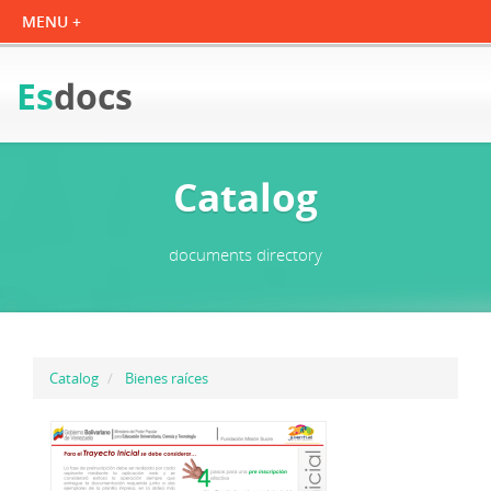
Es
docs
Catalog
documents directory
Catalog
Bienes raíces