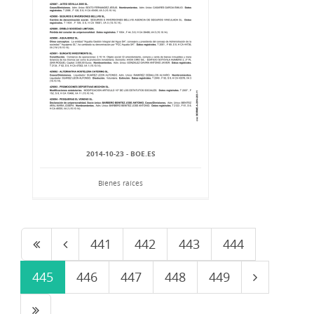
2014-10-23 - BOE.ES
Bienes raíces
441
442
443
444
445
446
447
448
449