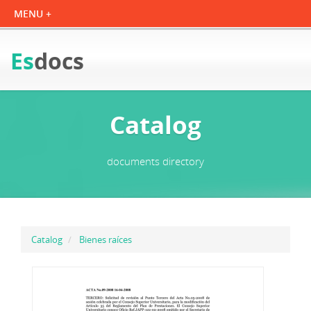
Es
docs
Catalog
documents directory
Catalog
Bienes raíces