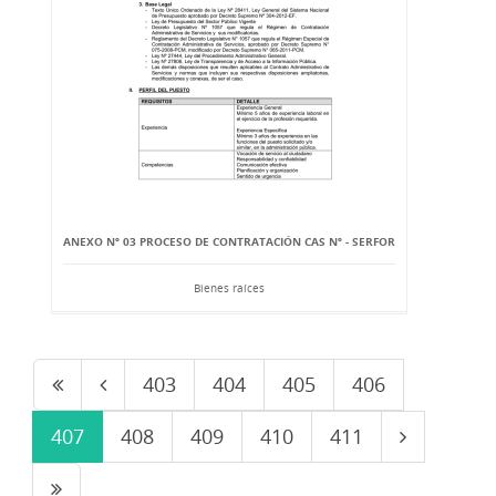
ANEXO Nº 03 PROCESO DE CONTRATACIÓN CAS Nº - SERFOR
Bienes raíces
403
404
405
406
407
408
409
410
411