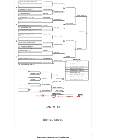
JUN M -55
Bienes raíces