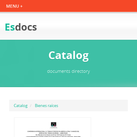
Es
docs
Catalog
documents directory
Catalog
Bienes raíces