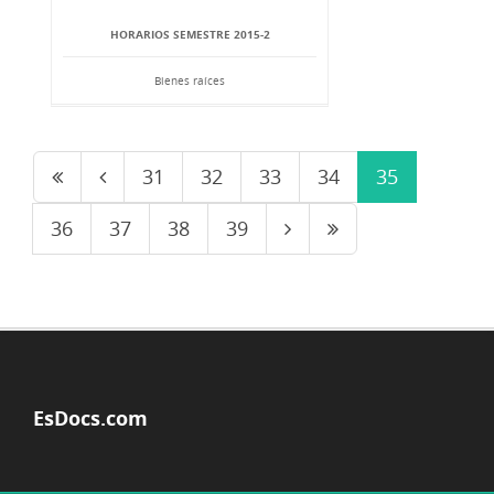
HORARIOS SEMESTRE 2015-2
Bienes raíces
31
32
33
34
35
36
37
38
39
EsDocs.com