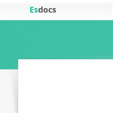
Es
docs