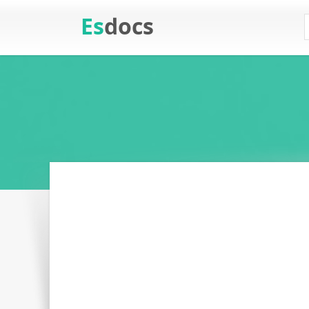
Es
docs