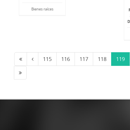
Bienes raíces
D
115
116
117
118
119